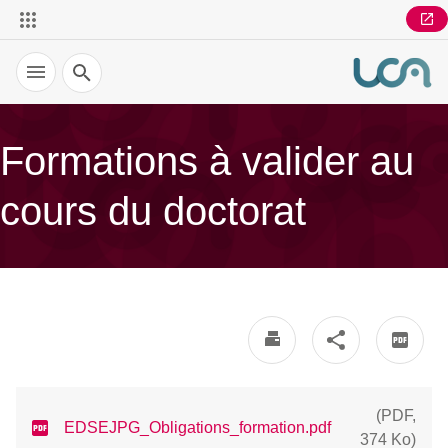
Recherche
Formations à valider au
cours du doctorat
(
PDF
,
EDSEJPG_Obligations_formation.pdf
374 Ko
)